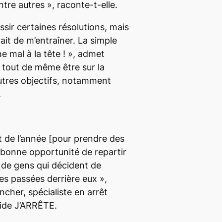
ntre autres
», raconte-t-elle.
sir certaines résolutions, mais
fait de m’entraîner. La simple
 mal à la tête !
», admet
me tout de même être sur la
utres objectifs, notamment
.
e
 de l’année
[pour prendre des
 bonne opportunité de repartir
p de gens qui décident de
ces passées derrière eux
»,
cher, spécialiste en arrêt
aide J’ARRÊTE.