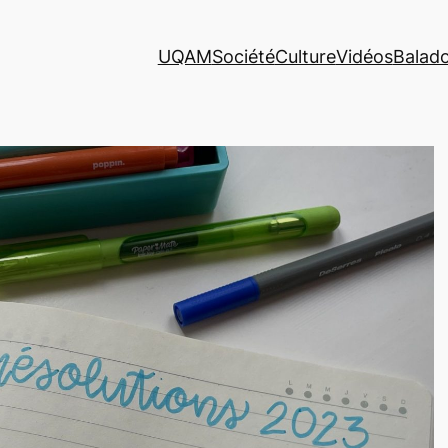
UQAM
Société
Culture
Vidéos
Balad