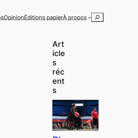
Rechercher
os
Opinion
Éditions papier
À propos
Art
icle
s
réc
ent
s