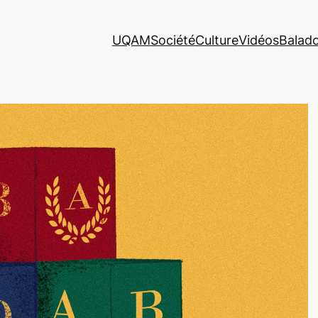
UQAM
Société
Culture
Vidéos
Balad