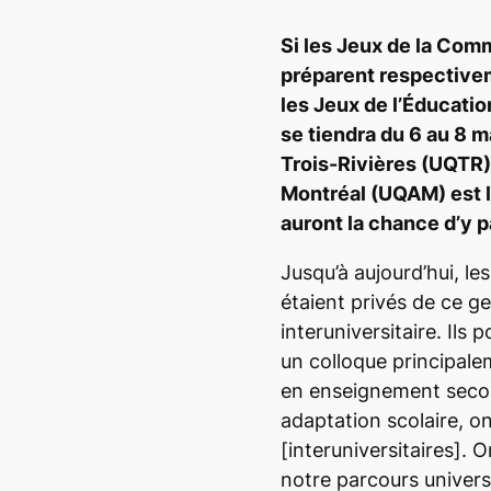
Si les Jeux de la Co
préparent respective
les Jeux de l’Éducatio
se tiendra du 6 au 8 m
Trois-Rivières (UQTR)
Montréal (UQAM) est l
auront la chance d’y p
Jusqu’à aujourd’hui, l
étaient privés de ce g
interuniversitaire. Ils
un colloque principale
en enseignement secon
adaptation scolaire, on
[interuniversitaires]
. O
notre parcours universi