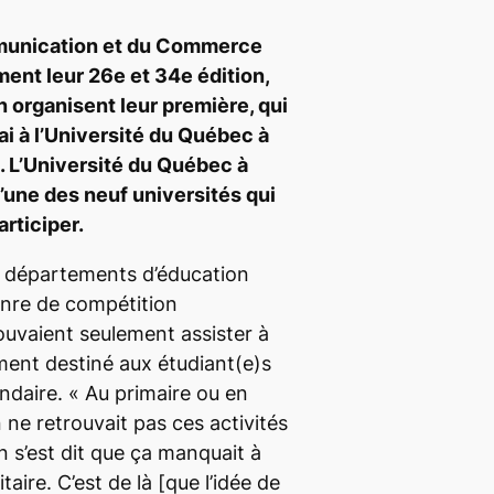
mmunication et du Commerce
ment leur 26
e
et 34
e
édition,
n organisent leur première, qui
ai à l’Université du Québec à
. L’Université du Québec à
’une des neuf universités qui
articiper.
es départements d’éducation
enre de compétition
 pouvaient seulement assister à
ment destiné aux étudiant(e)s
daire. «
Au primaire ou en
 ne retrouvait pas ces activités
n s’est dit que ça manquait à
taire. C’est de là
[que l’idée de