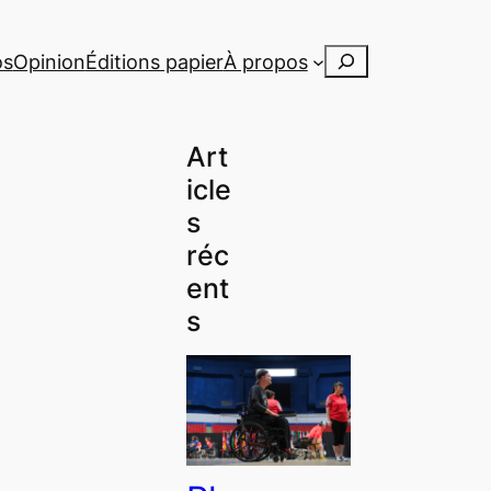
Rechercher
os
Opinion
Éditions papier
À propos
Art
icle
s
réc
ent
s