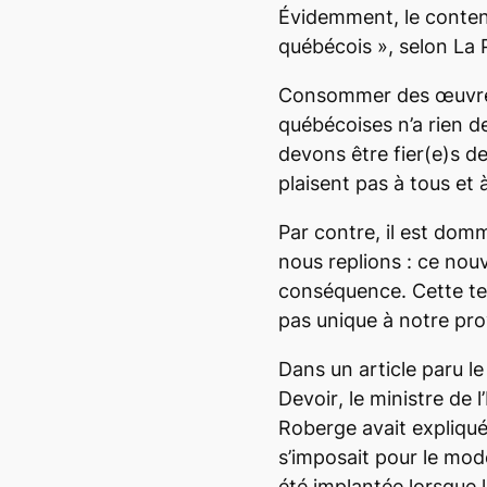
Évidemment, le conte
québécois
», selon
La 
Consommer des œuvres 
québécoises n’a rien de
devons être fier(e)s de
plaisent pas à tous et 
Par contre, il est do
nous replions : ce nou
conséquence. Cette t
pas unique à notre pro
Dans un article paru l
Devoir
, le ministre de
Roberge avait expliqué
s’imposait pour le mode
été implantée lorsque 