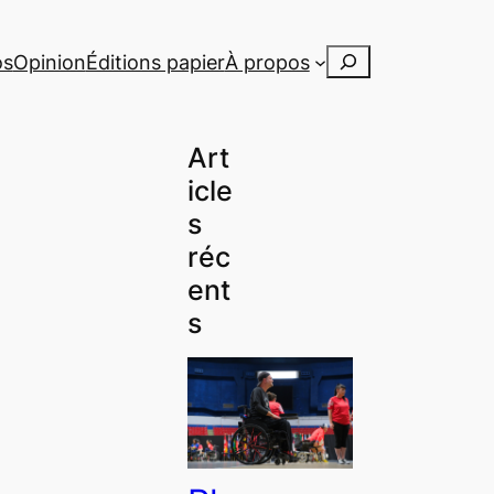
Rechercher
os
Opinion
Éditions papier
À propos
Art
icle
s
réc
ent
s