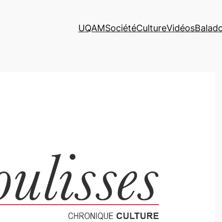
UQAM
Société
Culture
Vidéos
Balad