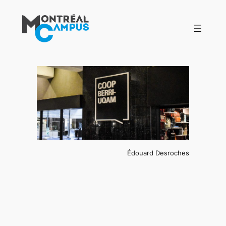
Aller
au
contenu
Édouard Desroches