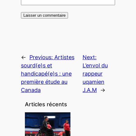
←
Previous:
Artistes
Next:
sourd(e)s et
L’envol du
handicapé(e)s : une
rappeur
première étude au
uqamien
Canada
J.A.M
→
Articles récents