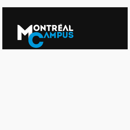
Le journal indépendant des étudiantes et des étudiants de
l'UQAM depuis 1980.
Le journal
UQAM
Société
Culture
Vidéos
Balados