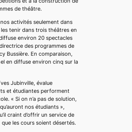
étitions et à la construction de
mmes de théâtre.
 nos activités seulement dans
les tenir dans trois théâtres en
diffuse environ 20 spectacles
a directrice des programmes de
cy Bussière. En comparaison,
l en diffuse environ cinq sur la
Yves Jubinville, évalue
nts et étudiantes performent
cole. «
Si on n’a pas de solution,
n qu’auront nos étudiants
»,
’il craint d’offrir un service de
 que les cours soient désertés.