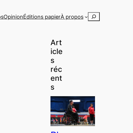
Rechercher
os
Opinion
Éditions papier
À propos
Art
icle
s
réc
ent
s