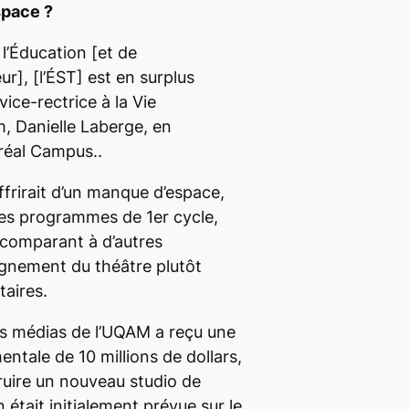
space ?
 l’Éducation
[et de
ur], [l’ÉST]
est en surplus
 vice-rectrice à la Vie
, Danielle Laberge, en
réal Campus
..
ffrirait d’un manque d’espace,
 ses programmes de 1
er
cycle,
 comparant à d’autres
ignement du théâtre plutôt
taires.
es médias de l’UQAM a reçu une
tale de 10 millions de dollars,
ruire un nouveau studio de
 était initialement prévue sur le