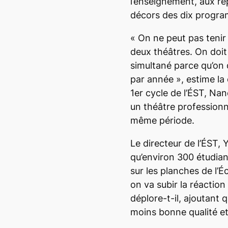
l’enseignement, aux rép
décors des dix progra
«
On ne peut pas tenir
deux théâtres. On doit 
simultané parce qu’on 
par année
», estime l
1
er
cycle de l’ÉST, Nan
un théâtre professionne
même période.
Le directeur de l’ÉST, 
qu’environ 300 étudia
sur les planches de l’É
on va subir la réactio
déplore-t-il, ajoutant qu
moins bonne qualité et