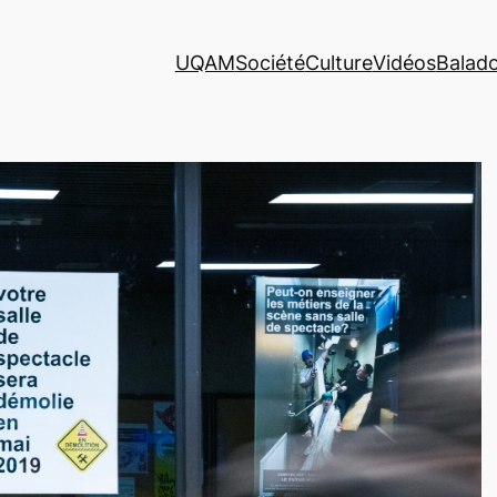
UQAM
Société
Culture
Vidéos
Balad