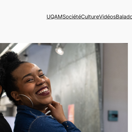
UQAM
Société
Culture
Vidéos
Balad