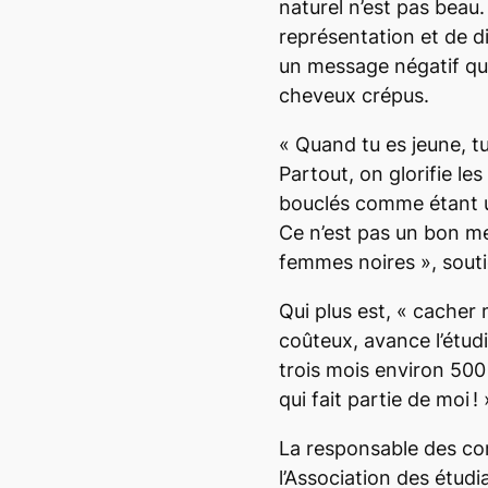
naturel n’est pas beau.
représentation et de d
un message négatif qui
cheveux crépus.
«
Quand tu es jeune, tu
Partout, on glorifie le
bouclés comme étant u
Ce n’est pas un bon m
femmes noires
», sout
Qui plus est, «
cacher m
coûteux
, avance l’étud
trois mois environ 50
qui fait partie de moi !
La responsable des co
l’Association des étudi