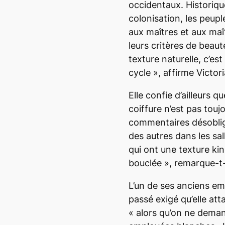
occidentaux. Historiqu
colonisation, les peupl
aux maîtres et aux maîtr
leurs critères de beaut
texture naturelle, c’e
cycle
», affirme Victor
Elle confie d’ailleurs q
coiffure n’est pas toujo
commentaires désoblig
des autres dans les sa
qui ont une texture
kin
bouclée », remarque-t-
L’un de ses anciens e
passé exigé qu’elle att
«
alors qu’on ne deman