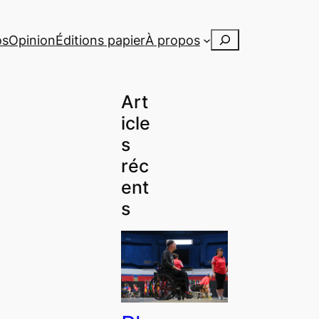
Rechercher
os
Opinion
Éditions papier
À propos
Art
icle
s
réc
ent
s