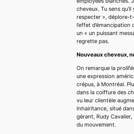
employées blanches. Je
cheveux. Tu sens qu’il 
respecter
», déplore-t-
l’effet d’émancipation
un «
un puissant messa
regrette pas.
Nouveaux cheveux, 
On remarque la proli
une expression améric
crépus, à Montréal. Plu
dans la coiffure des 
vu leur clientèle augme
Inhairitance, situé dans
gérant, Rudy Cavalier,
du mouvement.