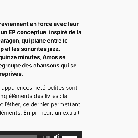
reviennent en force avec leur
, un EP conceptuel inspiré de la
aragon
, qui plane entre le
ap
et les sonorités jazz.
 quinze minutes,
Amos
se
regroupe des chansons qui se
reprises.
 apparences hétéroclites sont
inq éléments des livres : la
ir et l’éther, ce dernier permettant
éléments. En primeur: un extrait
U
00:00