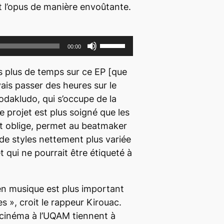
ut l’opus de manière envoûtante.
h
a
u
U
00:00
t
t
/
i
ois plus de temps sur ce EP
[que
b
l
is passer des heures sur le
a
i
odakludo, qui s’occupe de la
s
s
e projet est plus soigné que les
p
e
t oblige, permet au
beatmaker
o
z
 de styles nettement plus variée
u
l
 qui ne pourrait être étiqueté à
r
e
a
s
en musique est plus important
u
f
es », croit le rappeur Kirouac.
g
l
 cinéma à l’UQAM tiennent à
m
è