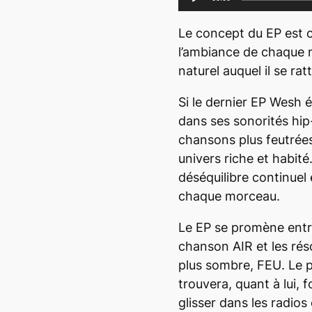
e
c
Le concept du EP est cl
t
l’ambiance de chaque m
e
naturel auquel il se rat
u
Si le dernier EP
Wesh
é
r
dans ses sonorités
hip
a
chansons plus feutrée
u
univers riche et habité.
d
déséquilibre continuel
i
chaque morceau.
o
Le EP se promène entr
chanson
AIR
et les ré
plus sombre,
FEU
. Le
trouvera, quant à lui,
glisser dans les radio