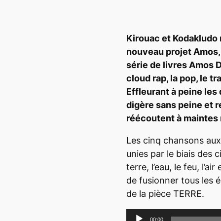
Kirouac et Kodakludo 
nouveau projet
Amos
série de livres
Amos D
cloud rap
, la pop, le
tr
Effleurant à peine les
digère sans peine et 
réécoutent à maintes 
Les cinq chansons aux
unies par le biais des c
terre, l’eau, le feu, l’a
de fusionner tous les 
de la pièce TERRE.
L
00:00