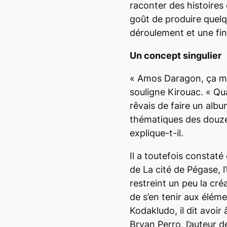
raconter des histoires
goût de produire quelq
déroulement et une fin
Un concept singulier
« Amos Daragon
, ça 
souligne Kirouac. «
Qua
rêvais de faire un albu
thématiques des douz
explique-t-il.
Il a toutefois constaté
de
La cité de Pégase,
l
restreint un peu la créat
de s’en tenir aux élém
Kodakludo, il dit avoir
Bryan Perro, l’auteur de