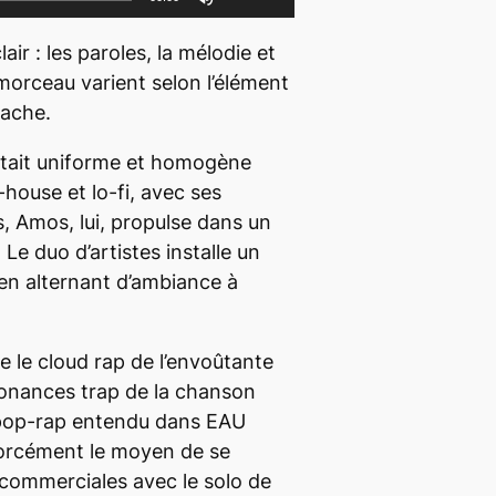
t
i
air : les paroles, la mélodie et
l
orceau varient selon l’élément
i
tache.
s
tait uniforme et homogène
e
-house
et
lo-fi
, avec ses
z
s,
Amos
, lui, propulse dans un
l
 Le duo d’artistes installe un
e
 en alternant d’ambiance à
s
f
l
e le
cloud
rap de l’envoûtante
è
sonances trap de la chanson
c
 pop-rap entendu dans
EAU
h
 forcément le moyen de se
e
s commerciales avec le solo de
s