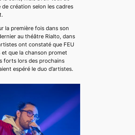
é de création selon les cadres
v
u
t.
o
g
l
m
ur la première fois dans son
u
e
 dernier au théâtre Rialto, dans
m
n
artistes ont constaté que
FEU
e
t
s et que la chanson promet
.
e
s forts lors des prochains
r
aient espéré le duo d’artistes.
o
u
d
i
m
i
n
u