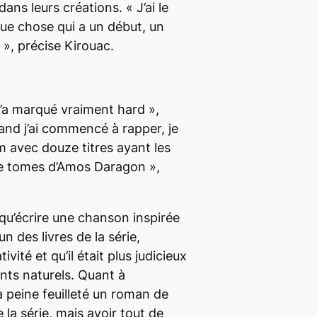
 dans leurs créations. «
J’ai le
e
c
ue chose qui a un début, un
n
h
», précise Kirouac.
t
e
e
s
r
h
o
a
m’a marqué vraiment
hard »,
u
u
nd j’ai commencé à rapper, je
d
t
m avec douze titres ayant les
i
/
e tomes d’Amos Daragon
»,
m
b
i
a
 qu’écrire une chanson inspirée
n
s
’un des livres de la série,
u
p
ivité et qu’il était plus judicieux
e
o
ents naturels. Quant à
r
u
 à peine feuilleté un roman de
l
r
 la série, mais avoir tout de
e
a