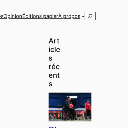
Rechercher
os
Opinion
Éditions papier
À propos
Art
icle
s
réc
ent
s