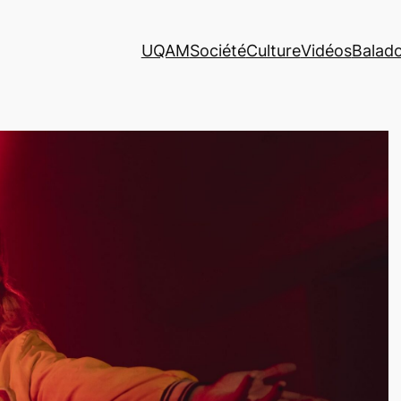
UQAM
Société
Culture
Vidéos
Balad