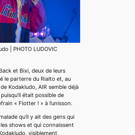
e
r
l
e
v
o
ludo | PHOTO LUDOVIC
l
u
m
Back
et
Bixi,
deux de leurs
e
é le parterre du Rialto et, au
.
 de Kodakludo, AIR semble déjà
puisqu’il était possible de
efrain «
Flotter !
»
à l’unisson.
alade qu’il y ait des gens qui
 les
shows
et qui connaissent
 Kodakludo, visiblement