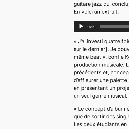
guitare jazz qui concl
En voici un extrait.
L
00:00
e
c
«
J’ai investi quatre f
t
sur le dernier].
Je pouva
e
même
beat », confie K
u
production musicale. L
r
précédents et, concep
a
d’effleurer une palette
u
en présentant un projet
d
un seul genre musical.
i
«
Le concept d’album 
o
que de sortir des
singl
Les deux étudiants en