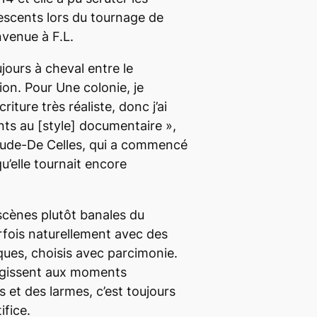
escents lors du tournage de
nvenue à F.L.
ours à cheval entre le
ion. Pour
Une colonie,
je
riture très réaliste, donc j’ai
nts au
[style]
documentaire
»,
ude-De Celles, qui a commencé
 qu’elle tournait encore
 scènes plutôt banales du
rfois naturellement avec des
ues, choisis avec parcimonie.
agissent aux moments
 et des larmes, c’est toujours
ifice.