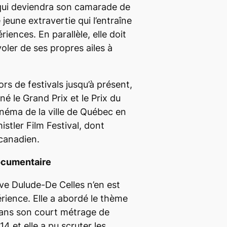
qui deviendra son camarade de
 jeune extravertie qui l’entraîne
iences. En parallèle, elle doit
voler de ses propres ailes à
rs de festivals jusqu’à présent,
é le Grand Prix et le Prix du
inéma de la ville de Québec en
istler Film Festival, dont
canadien.
documentaire
ève Dulude-De Celles n’en est
rience. Elle a abordé le thème
dans son court métrage de
4 et elle a pu scruter les