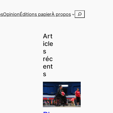
Rechercher
os
Opinion
Éditions papier
À propos
Art
icle
s
réc
ent
s