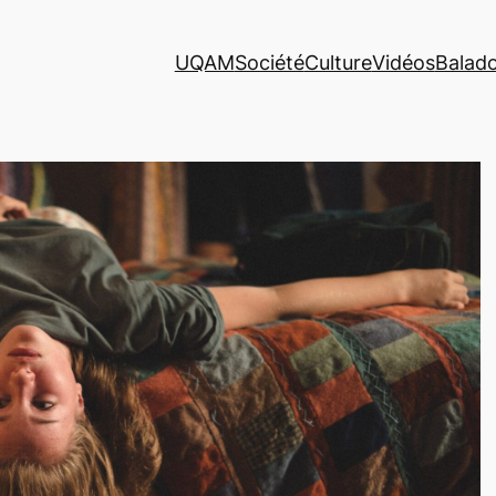
UQAM
Société
Culture
Vidéos
Balad