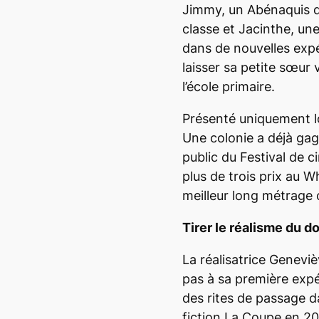
Jimmy, un Abénaquis 
classe et Jacinthe, une
dans de nouvelles expér
laisser sa petite sœur 
l’école primaire.
Présenté uniquement lo
Une colonie
a déjà gagn
public du Festival de c
plus de trois prix au Wh
meilleur long métrage 
Tirer le réalisme du 
La réalisatrice Genevi
pas à sa première expé
des rites de passage 
fiction
La Coupe
en 201