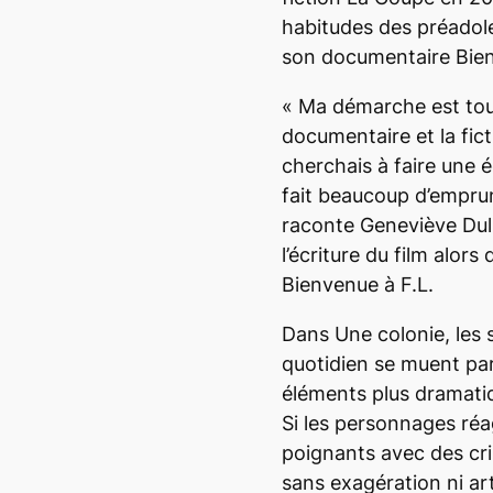
habitudes des préadol
son documentaire
Bie
«
Ma démarche est touj
documentaire et la fict
cherchais à faire une éc
fait beaucoup d’empru
raconte Geneviève Dul
l’écriture du film alors
Bienvenue à F.L.
Dans
Une colonie
, les
quotidien se muent pa
éléments plus dramatiq
Si les personnages ré
poignants avec des cris
sans exagération ni art