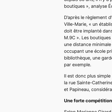
boutiques
», analyse É
D’après le règlement d
Ville-Marie, «
un établi
doit être implanté dan
M.9C
». Les boutiques 
une distance minimale
occupant une école pr
bibliothèque, une garde
par exemple.
Il est donc plus simpl
la rue Sainte-Catherin
et Papineau, considéra
Une forte compétition
Selon Marianne Girard