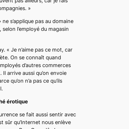
vent pas ailleurs, car je fais
compagnies.
»
» ne s’applique pas au domaine
 selon l’employé du magasin
ay. «
Je n’aime pas ce mot, car
lète. On se connaît quand
 employés d’autres commerces
i. Il arrive aussi qu’on envoie
rce qu’on n’a pas ce qu’ils
l.
ché érotique
urrence se fait aussi sentir avec
st sûr qu’Internet nous enlève