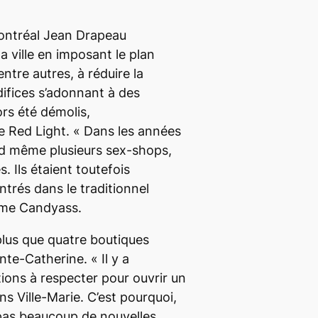
Montréal Jean Drapeau
a ville en imposant le plan
entre autres, à réduire la
édifices s’adonnant à des
lors été démolis,
le
Red Light
. «
Dans les années
nd même plusieurs
sex-shops
,
. Ils étaient toutefois
trés dans le traditionnel
 Mme Candyass.
 plus que quatre boutiques
ainte-Catherine. «
Il y a
ons à respecter pour ouvrir un
 Ville-Marie. C’est pourquoi,
a pas beaucoup de nouvelles