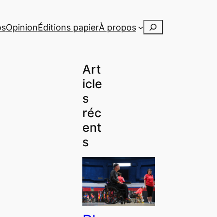
Rechercher
os
Opinion
Éditions papier
À propos
Art
icle
s
réc
ent
s