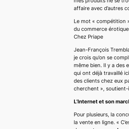
mes produits ne se trou
affaire avec d’autres 
Le mot « compétition 
du commerce érotique,
Chez Priape
Jean-François Trembl
je crois qu’on se comp
même bien. Il y a des
qui ont déjà travaillé ic
des clients chez eux pa
cherchent
», soutient-i
L’Internet et son mar
Pour plusieurs, la conc
la vente en ligne. «
C’e