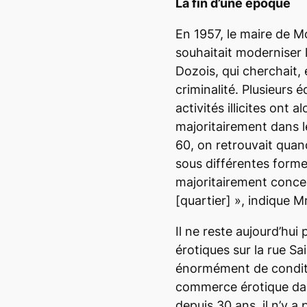
La fin d’une époque
En 1957, le maire de 
souhaitait moderniser l
Dozois, qui cherchait, 
criminalité. Plusieurs 
activités illicites ont a
majoritairement dans 
60, on retrouvait qua
sous différentes formes
majoritairement concen
[quartier] », indique
Il ne reste aujourd’hui
érotiques sur la rue S
énormément de conditi
commerce érotique dans
depuis 30 ans, il n’y 