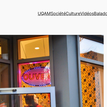
UQAM
Société
Culture
Vidéos
Balad