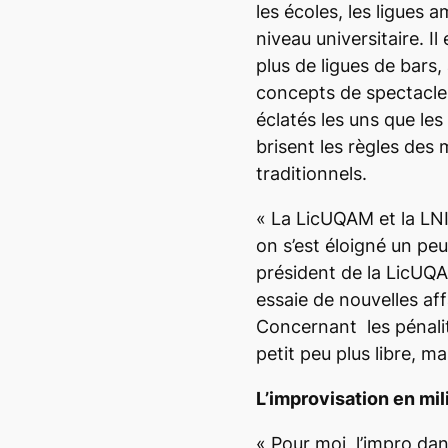
les écoles, les ligues 
niveau universitaire. I
plus de ligues de bars
concepts de spectacles
éclatés les uns que les 
brisent les règles des
traditionnels.
«
La LicUQAM et la LNI
on s’est éloigné un pe
président de la LicUQ
essaie de nouvelles af
Concernant les pén
al
petit peu plus libre, ma
L’improvisation en mil
«
Pour moi, l’impro dan