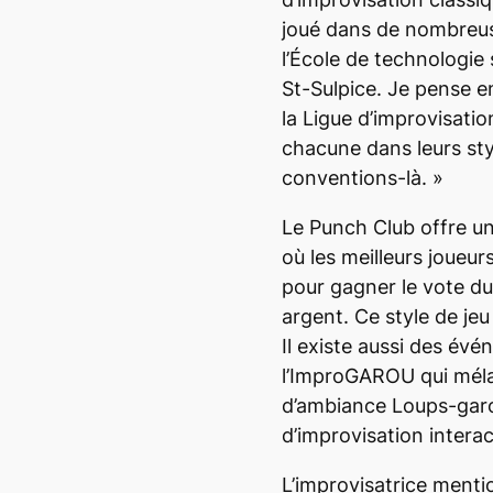
joué dans de nombreus
l’École de technologie 
St-Sulpice.
Je pense en
la Ligue d’improvisatio
chacune dans leurs sty
conventions-là.
»
Le Punch Club offre u
où les meilleurs joueur
pour gagner le vote du
argent. Ce style de jeu
Il existe aussi des é
l’ImproGAROU qui méla
d’ambiance Loups-garo
d’improvisation interact
L’improvisatrice ment