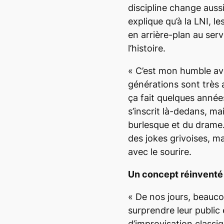
discipline change aussi
explique qu’à la LNI, l
en arrière-plan au serv
l’histoire.
«
C’est mon humble avis
générations sont très a
ça fait quelques anné
s’inscrit là-dedans, ma
burlesque et du drame.
des jokes grivoises, ma
avec le sourire.
Un concept réinventé
«
De nos jours, beauco
surprendre leur public
d’improvisation classi