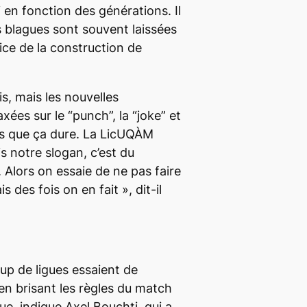
 en fonction des générations. Il
es blagues sont souvent laissées
ice de la construction de
, mais les nouvelles
xées sur le “punch”, la “joke” et
es que ça dure. La LicUQÀM
is notre slogan, c’est du
 Alors on essaie de ne pas faire
is des fois on en fait
»
,
dit-il
up de ligues essaient de
 en brisant les règles du match
que
, indique Axel Bouchti, qui a