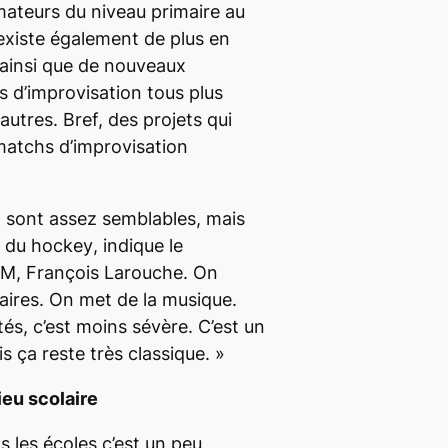
amateurs du niveau primaire au
l existe également de plus en
, ainsi que de nouveaux
 d’improvisation tous plus
autres. Bref, des projets qui
 matchs d’improvisation
 sont assez semblables, mais
u du hockey
, indique le
AM, François Larouche.
On
faires. On met de la musique.
ités, c’est moins sévère. C’est un
is ça reste très classique.
»
ieu scolaire
s les écoles c’est un peu