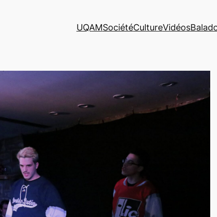
UQAM
Société
Culture
Vidéos
Balad