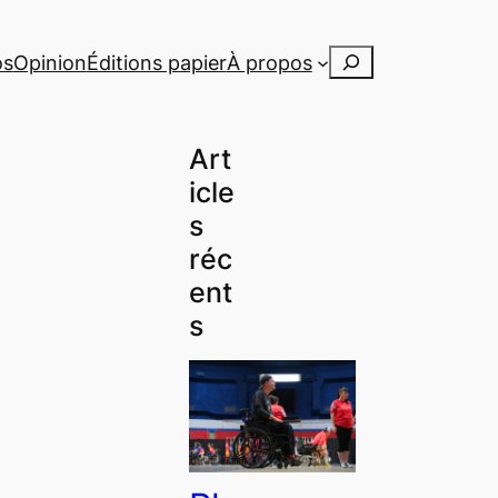
Rechercher
os
Opinion
Éditions papier
À propos
Art
icle
s
réc
ent
s