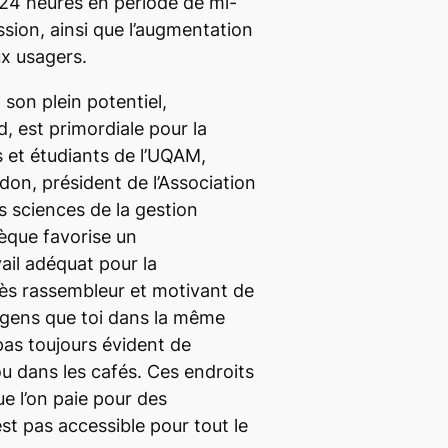
e 24 heures en période de mi-
ssion, ainsi que l’augmentation
ux usagers.
 son plein potentiel,
 est primordiale pour la
s et étudiants de l’UQAM,
don, président de l’Association
s sciences de la gestion
hèque favorise un
il adéquat pour la
rès rassembleur et motivant de
es gens que toi dans la même
 pas toujours évident de
 ou dans les cafés. Ces endroits
e l’on paie pour des
t pas accessible pour tout le