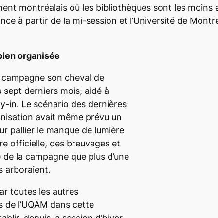
ent montréalais où les bibliothèques sont les moins a
ce à partir de la mi-session et l’Université de Mont
bien organisée
te campagne son cheval de
es sept derniers mois, aidé à
y-in.
Le scénario des dernières
anisation avait même prévu un
ur pallier le manque de lumière
re officielle, des breuvages et
ie de la campagne que plus d’une
 arboraient.
r toutes les autres
es de l’UQAM dans cette
blir, depuis la session d’hiver