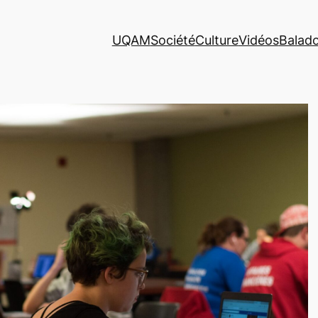
UQAM
Société
Culture
Vidéos
Balad