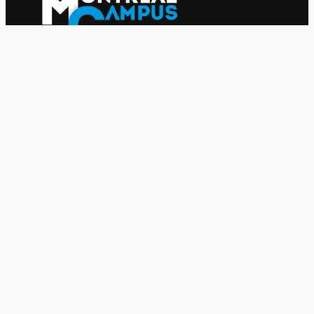
Le journal indépendant des étudiantes et des étudiants de
l'UQAM depuis 1980.
Le journal
UQAM
Société
Culture
Vidéos
Balados
Opinion
Éditions papier