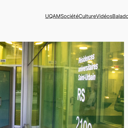
UQAM
Société
Culture
Vidéos
Balad