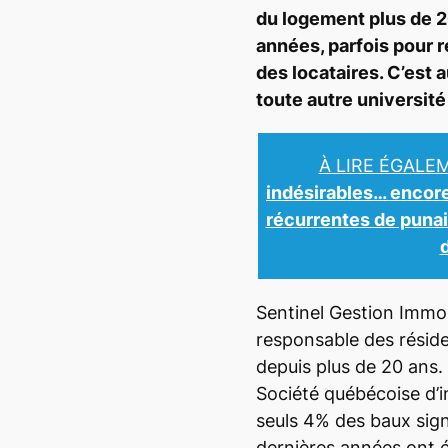
du logement plus de 2
années, parfois pour r
des locataires. C’est 
toute autre universit
À LIRE ÉGALE
indésirables… encor
récurrentes de punai
Sentinel Gestion Immobi
responsable des résid
depuis plus de 20 ans.
Société québécoise d’i
seuls 4% des baux sign
dernières années ont é