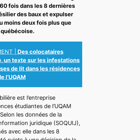
60 fois dans les 8 dernières
ésilier des baux et expulser
au moins deux fois plus que
é québécoise.
MENT |
Des colocataires
e
, un texte sur les infestations
ses de lit dans les résidences
de l’UQAM
lière est l’entreprise
ences étudiantes de l’UQAM
 Selon les données de la
nformation juridique (SOQUIJ),
és avec elle dans les 8
té sujets à une décision de la