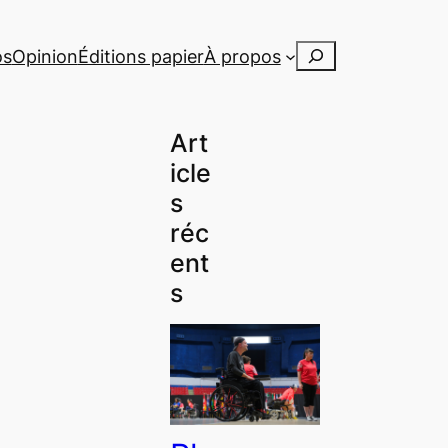
Rechercher
os
Opinion
Éditions papier
À propos
Art
icle
s
réc
ent
s