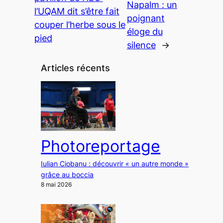
Napalm : un
l’UQAM dit s’être fait
poignant
couper l’herbe sous le
éloge du
pied
silence
→
Articles récents
Photoreportage
Iulian Ciobanu : découvrir « un autre monde »
grâce au boccia
8 mai 2026