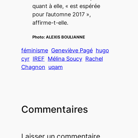
quant à elle,
« est espérée
pour l’automne 2017 »
,
affirme-t-elle.
Photo:
ALEXIS BOULIANNE
féminisme
Geneviève Pagé
hugo
cyr
IREF
Mélina Soucy
Rachel
Chagnon
uqam
Commentaires
Laisser un commentaire