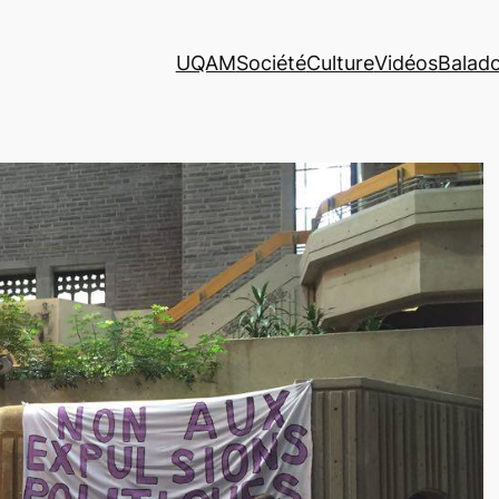
UQAM
Société
Culture
Vidéos
Balad