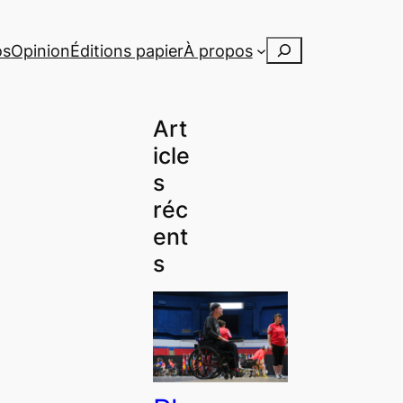
Rechercher
os
Opinion
Éditions papier
À propos
Art
icle
s
réc
ent
s