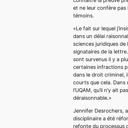
connaître la preuve pr
et ne leur confère pas 
témoins.
«Le fait sur lequel j’ins
dans un délai raisonnab
sciences juridiques de
signataires de la lett
sont survenus il y a pl
certaines infractions p
dans le droit criminel, 
courts que cela. Dans 
l’UQAM, qu’il n’y ait pa
déraisonnable.»
Jennifer Desrochers, a
disciplinaire a été ré
refonte du processus dis