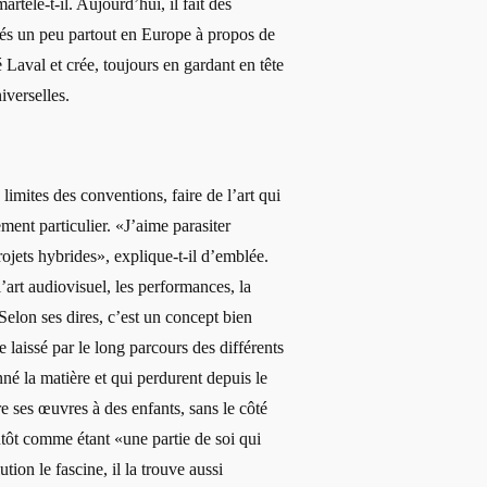
rtèle-t-il. Aujourd’hui, il fait des
tés un peu partout en Europe à propos de
é Laval et crée, toujours en gardant en tête
iverselles.
limites des conventions, faire de l’art qui
ment particulier. «J’aime parasiter
rojets hybrides», explique-t-il d’emblée.
l’art audiovisuel, les performances, la
Selon ses dires, c’est un concept bien
e laissé par le long parcours des différents
nné la matière et qui perdurent depuis le
e ses œuvres à des enfants, sans le côté
utôt comme étant «une partie de soi qui
ion le fascine, il la trouve aussi