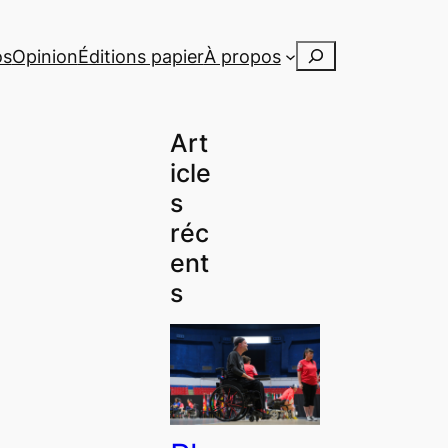
Rechercher
os
Opinion
Éditions papier
À propos
Art
icle
s
réc
ent
s