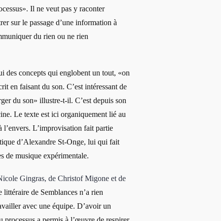
rocessus». Il ne veut pas y raconter
trer sur le passage d’une information à
ommuniquer du rien ou ne rien
lui des concepts qui englobent un tout, «on
crit en faisant du son. C’est intéressant de
ger du son» illustre-t-il. C’est depuis son
ine. Le texte est ici organiquement lié au
 l’envers. L’improvisation fait partie
stique d’Alexandre St-Onge, lui qui fait
es de musique expérimentale.
 Nicole Gingras, de Christof Migone et de
e littéraire de Semblances n’a rien
ravailler avec une équipe. D’avoir un
u processus a permis à l’œuvre de respirer,