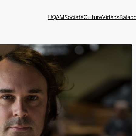
UQAM
Société
Culture
Vidéos
Balad