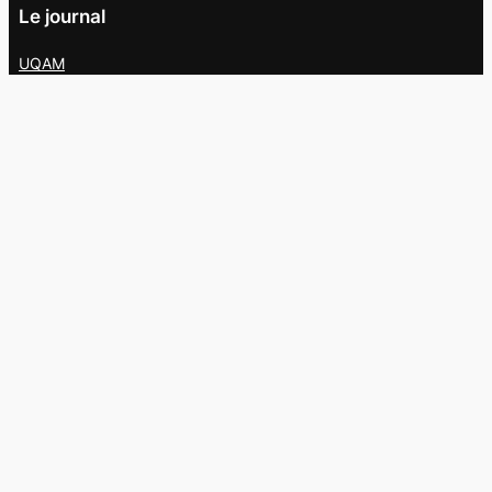
Le journal
UQAM
Société
Culture
Vidéos
Balados
Opinion
Éditions papier
À propos
L’équipe
Nous joindre
Collaborer au
Campus
Suivez-nous