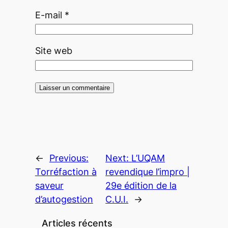
E-mail
*
Site web
←
Previous:
Next:
L’UQAM
Torréfaction à
revendique l’impro |
saveur
29e édition de la
d’autogestion
C.U.I.
→
Articles récents