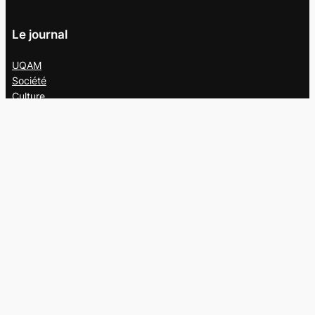
Le journal
UQAM
Société
Culture
Vidéos
Balados
Opinion
Éditions papier
À propos
L’équipe
Nous joindre
Collaborer au
Campus