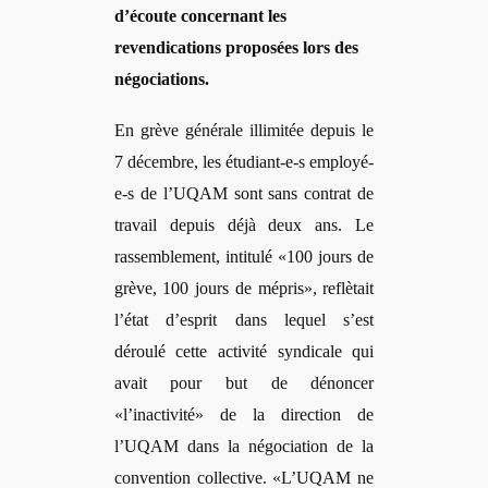
d
’écoute concernant les
revendications proposées lors des
né
gociations.
En gr
ève géné
rale illimit
ée depuis le
7 décembre, les étudiant-e-s employé
-
e-s de l
’UQAM sont sans contrat de
travail depuis déjà deux ans. Le
rassemblement, intitulé «
100 jours de
grève, 100 jours de mépris
», reflètait
l’état d’
esprit d
ans lequel s’est
déroulé cette activité syndicale qui
avait pour but de dénoncer
«l’inactivité» de la direction de
l’UQAM dans la négociation de la
convention collective. «L’
UQAM ne