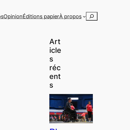
Rechercher
os
Opinion
Éditions papier
À propos
Art
icle
s
réc
ent
s