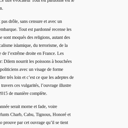
e titre évocateur Tout est pardonné est le
n.
t pas drôle, sans censure et avec un
r embarque. Tout est pardonné recense les
se sont moqués des religions, autant des
calisme islamique, du terrorisme, de la
ée de l’extrême droite en France. Les
r: Dilem nourrit les poissons à bouchées
 politiciens avec un visage de forme
ller très loin et c’est ce que les adeptes de
travers ces vulgarités, l’ouvrage illustre
2015 de manière complète.
année serait morne et fade, voire
défunts Charb, Cabu, Tignous, Honoré et
do
prouve par cet ouvrage qu’il se tient