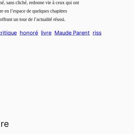
né, sans cliché, redonne vie à ceux qui ont
e en l’espace de quelques chapitres
ffrant un tour de l’actualité réussi.
critique
honoré
livre
Maude Parent
riss
ire