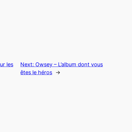
ur les
Next:
Owsey – L’album dont vous
êtes le héros
→