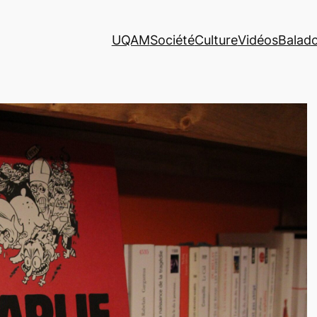
UQAM
Société
Culture
Vidéos
Balad