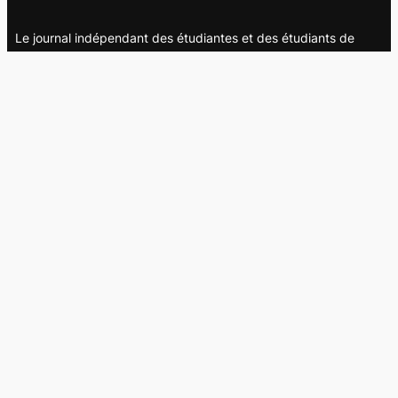
Le journal indépendant des étudiantes et des étudiants de
l'UQAM depuis 1980.
Le journal
UQAM
Société
Culture
Vidéos
Balados
Opinion
Éditions papier
À propos
L’équipe