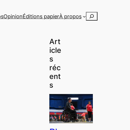
Rechercher
os
Opinion
Éditions papier
À propos
Art
icle
s
réc
ent
s