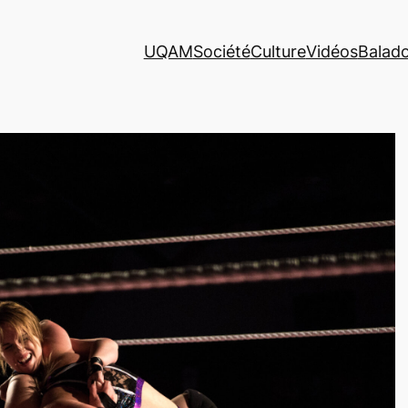
UQAM
Société
Culture
Vidéos
Balad