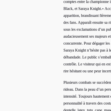
comptes entre la championne i
Black, et Saraya Knight.» Accl
apparition, brandissant fière
des
fans
. Apparaît ensuite sa 
sous les exclamations d’un pub
audacieusement ses majeurs et n
concurrente. Pour dégager les a
Saraya Knight n’hésite pas à le
débandade. Le public s’emball
contrôle. Le visiteur qui en es
rire hésitant ou une peur incert
Plusieurs combats se succèdent
rideau. Dans la peau d’un pers
intensité. Toujours hautement c
personnalité à travers des cos
dentelle, latex, tutu, cape, ma