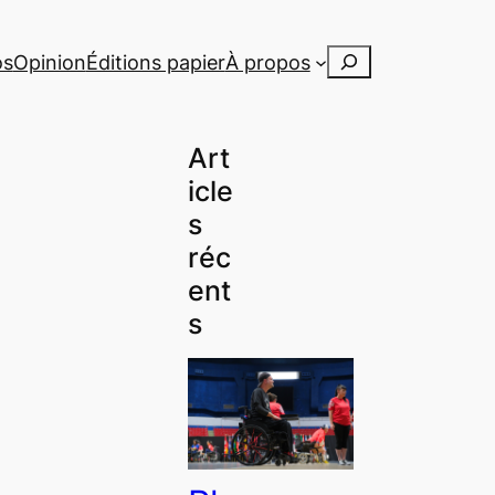
Rechercher
os
Opinion
Éditions papier
À propos
Art
icle
s
réc
ent
s