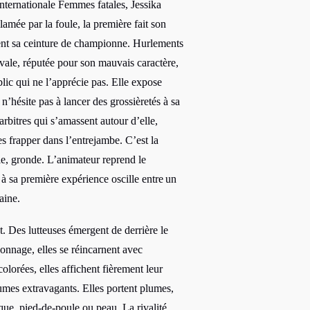
nternationale Femmes fatales, Jessika
amée par la foule, la première fait son
ment sa ceinture de championne. Hurlements
rivale, réputée pour son mauvais caractère,
lic qui ne l’apprécie pas. Elle expose
’hésite pas à lancer des grossièretés à sa
rbitres qui s’amassent autour d’elle,
s frapper dans l’entrejambe. C’est la
e, gronde. L’animateur reprend le
t à sa première expérience oscille entre
un
aine.
. Des lutteuses émergent de derrière le
onnage, elles se réincarnent avec
olorées, elles affichent fièrement leur
tumes extravagants. Elles portent plumes,
sque, pied-de-poule ou peau. La rivalité