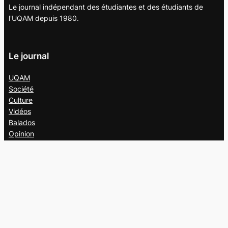
Le journal indépendant des étudiantes et des étudiants de
l'UQAM depuis 1980.
Le journal
UQAM
Société
Culture
Vidéos
Balados
Opinion
Éditions papier
À propos
L’équipe
Nous joindre
Collaborer au
Campus