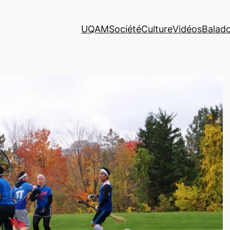
UQAM
Société
Culture
Vidéos
Balad