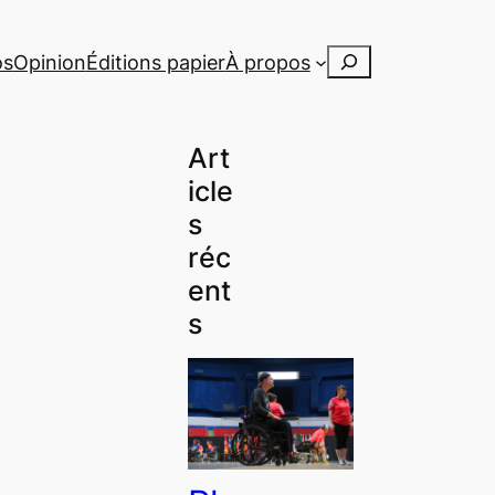
Rechercher
os
Opinion
Éditions papier
À propos
Art
icle
s
réc
ent
s