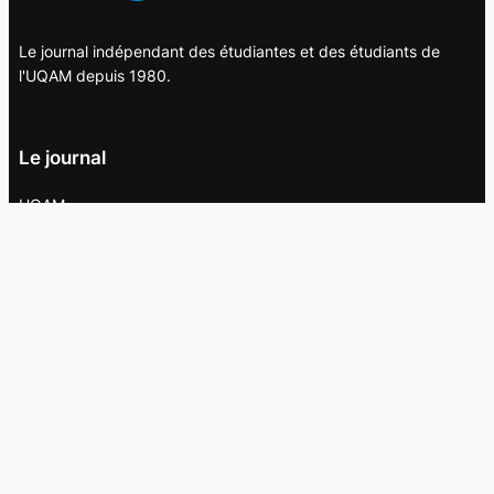
Le journal indépendant des étudiantes et des étudiants de
l'UQAM depuis 1980.
Le journal
UQAM
Société
Culture
Vidéos
Balados
Opinion
Éditions papier
À propos
L’équipe