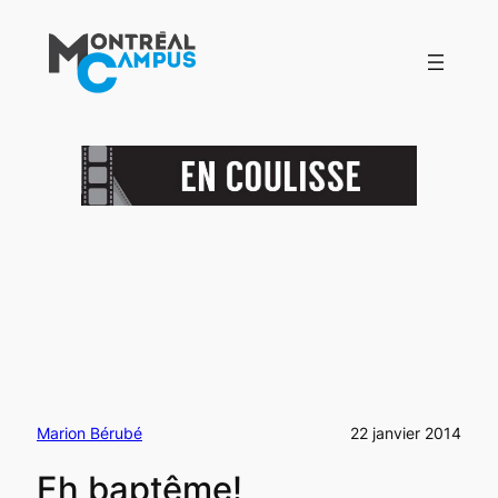
Aller
au
contenu
Marion Bérubé
22 janvier 2014
Eh baptême!