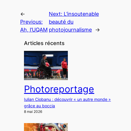
←
Next:
L’insoutenable
Previous:
beauté du
Ah, l’UQAM
photojournalisme
→
Articles récents
Photoreportage
Iulian Ciobanu : découvrir « un autre monde »
grâce au boccia
8 mai 2026