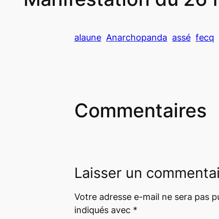
alaune
Anarchopanda
assé
fecq
Commentaires
Laisser un commenta
Votre adresse e-mail ne sera pas pu
indiqués avec
*