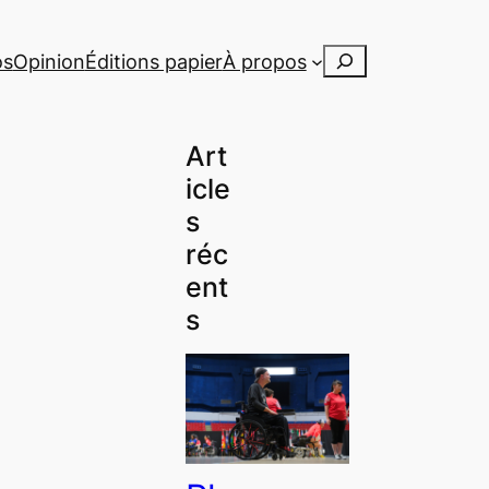
Rechercher
os
Opinion
Éditions papier
À propos
Art
icle
s
réc
ent
s