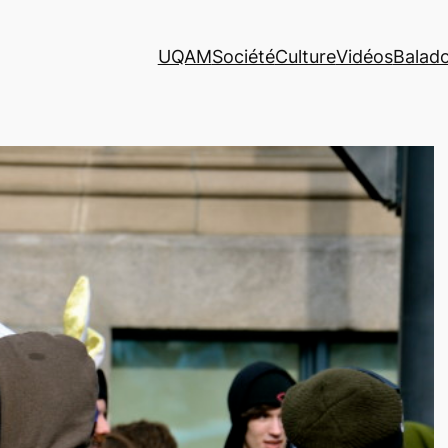
UQAM
Société
Culture
Vidéos
Balad