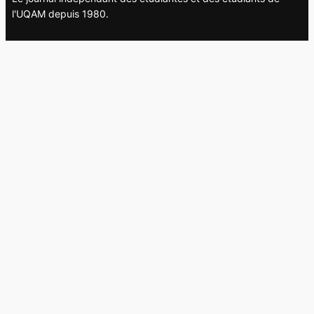
l'UQAM depuis 1980.
Le journal
UQAM
Société
Culture
Vidéos
Balados
Opinion
Éditions papier
À propos
L’équipe
Nous joindre
Collaborer au
Campus