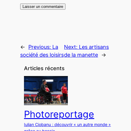
←
Previous:
La
Next:
Les artisans
société des loisirs
de la manette
→
Articles récents
Photoreportage
Iulian Ciobanu : découvrir « un autre monde »
grâce au boccia