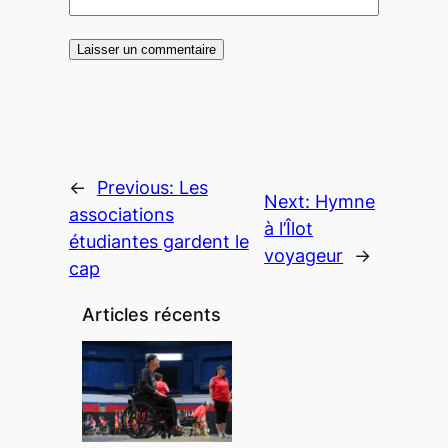
←
Previous:
Les
Next:
Hymne
associations
à l’Îlot
étudiantes gardent le
voyageur
→
cap
Articles récents