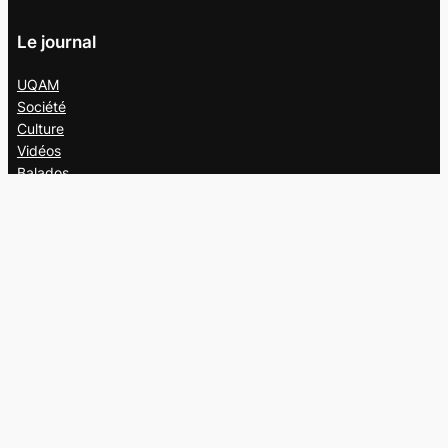
Le journal
UQAM
Société
Culture
Vidéos
Balados
Opinion
Éditions papier
À propos
L’équipe
Nous joindre
Collaborer au
Campus