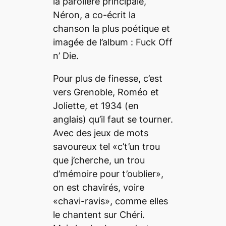
la parolière principale,
Néron, a co-écrit la
chanson la plus poétique et
imagée de l’album :
Fuck Off
n’ Die
.
Pour plus de finesse, c’est
vers
Grenoble, Roméo et
Joliette
, et
1934
(en
anglais) qu’il faut se tourner.
Avec des jeux de mots
savoureux tel «c’t’un trou
que j’cherche, un trou
d’mémoire pour t’oublier»,
on est chavirés, voire
«chavi-ravis», comme elles
le chantent sur
Chéri
.