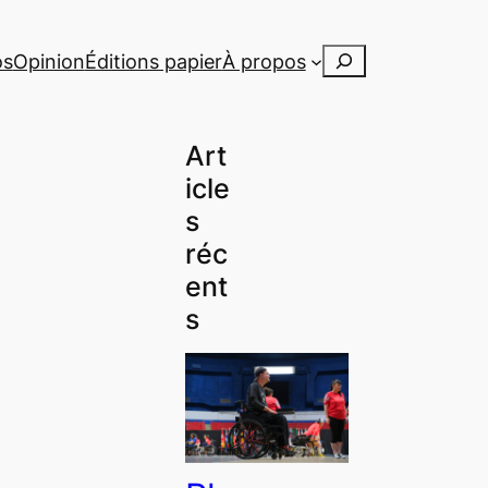
Rechercher
os
Opinion
Éditions papier
À propos
Art
icle
s
réc
ent
s