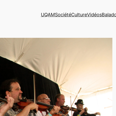
UQAM
Société
Culture
Vidéos
Balad