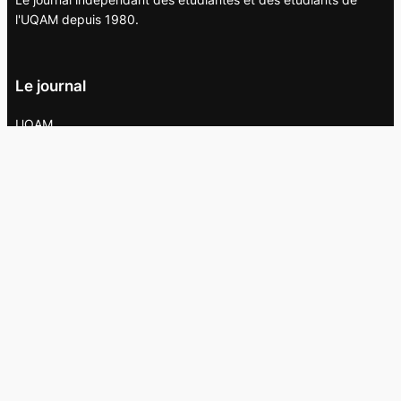
l'UQAM depuis 1980.
Le journal
UQAM
Société
Culture
Vidéos
Balados
Opinion
Éditions papier
À propos
L’équipe
Nous joindre
Collaborer au
Campus