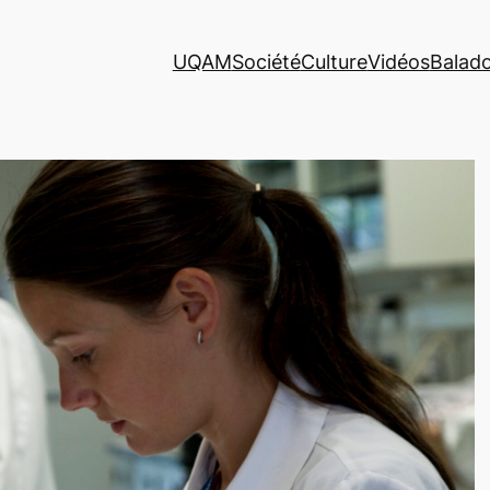
UQAM
Société
Culture
Vidéos
Balad