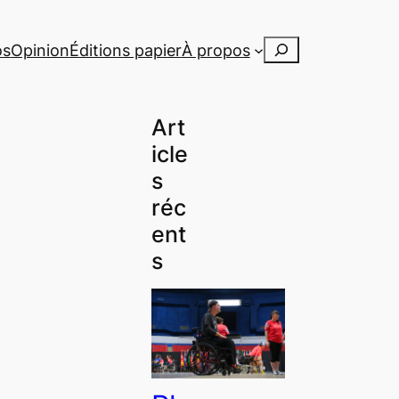
Rechercher
os
Opinion
Éditions papier
À propos
Art
icle
s
réc
ent
s