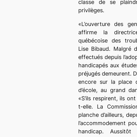
classe de se plaindr
privilèges.
«L’ouverture des gen
affirme la directri
québécoise des troub
Lise Bibaud. Malgré d
effectués depuis l’adop
handicapés aux études
préjugés demeurent. D
encore sur la place 
d’école, au grand da
«S’ils respirent, ils on
t-elle. La Commissi
planche d’ailleurs, dep
l’accommodement pour
handicap. Aussitôt