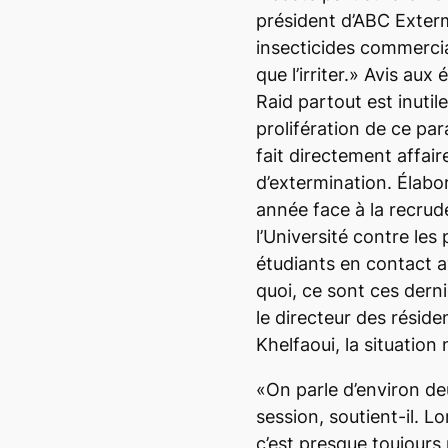
président d’ABC Exterm
insecticides commerciau
que l’irriter.» Avis aux
Raid partout est inutile.
prolifération de ce pa
fait directement affa
d’extermination. Élabo
année face à la recrud
l’Université contre les 
étudiants en contact a
quoi, ce sont ces derni
le directeur des résid
Khelfaoui, la situation 
«On parle d’environ de
session, soutient-il. L
c’est presque toujour