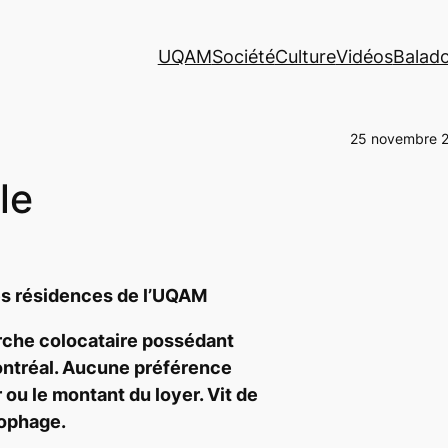
UQAM
Société
Culture
Vidéos
Balad
25 novembre 
le
les résidences de l’UQAM
rche colocataire possédant
ontréal. Aucune préférence
 ou le montant du loyer. Vit de
ophage.