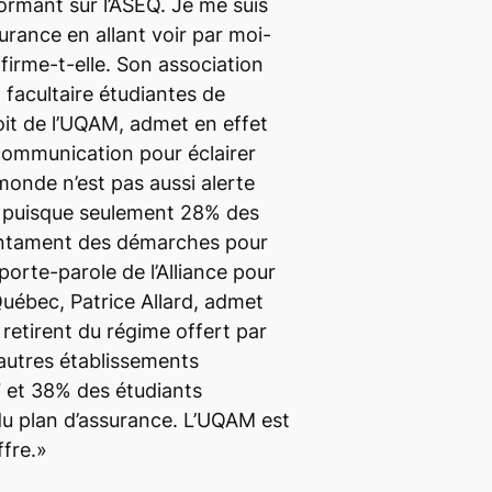
rmant sur l’ASÉQ. Je me suis
urance en allant voir par moi-
firme-t-elle. Son association
n facultaire étudiantes de
roit de l’UQAM, admet en effet
communication pour éclairer
onde n’est pas aussi alerte
, puisque seulement 28% des
entament des démarches pour
 porte-parole de l’Alliance pour
Québec, Patrice Allard, admet
retirent du régime offert par
 autres établissements
37 et 38% des étudiants
du plan d’assurance. L’UQAM est
ffre.»