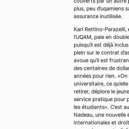
couverts par un autre 
plus, peu d’uqamiens s
assurance inutilisée.
Karl Rettino-Parazelli
l’UQAM, paie en double
puisqu’il est déjà incl
plein sur le contrat d’
avoue qu’il est frustra
des centaines de dolla
années pour rien. «On 
universitaire, ce qu’el
retirer, déplore le je
service pratique pour p
les étudiants». C’est a
Nadeau, une nouvelle é
internationales et droit