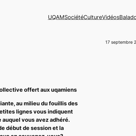
UQAM
Société
Culture
Vidéos
Balad
17 septembre 
?
llective offert aux uqamiens
ante, au milieu du fouillis des
petites lignes vous indiquent
e auquel vous avez adhéré.
de début de session et la