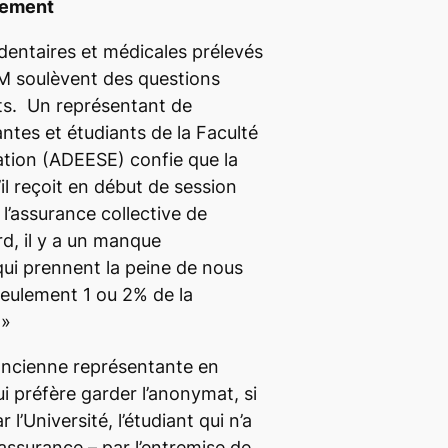
sement
 dentaires et médicales prélevés
AM soulèvent des questions
ts. Un représentant de
antes et étudiants de la Faculté
ation (ADEESE) confie que la
il reçoit en début de session
l’assurance collective de
rd, il y a un manque
qui prennent la peine de nous
seulement 1 ou 2% de la
.»
ancienne représentante en
i préfère garder l’anonymat, si
 l’Université, l’étudiant qui n’a
assurance – par l’entremise de