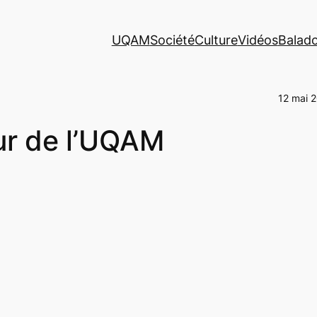
UQAM
Société
Culture
Vidéos
Balad
12 mai 
ur de l’UQAM