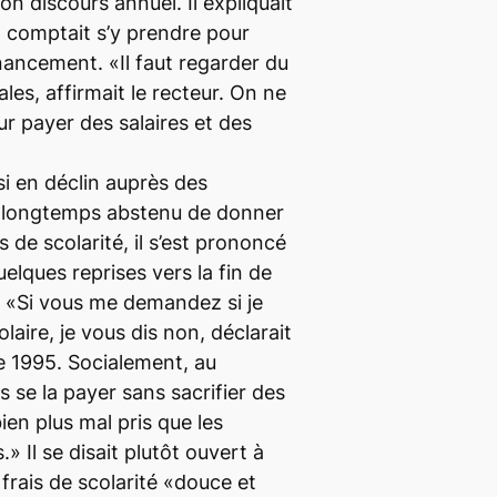
on discours annuel. Il expliquait
comptait s’y prendre pour
inancement. «Il faut regarder du
les, affirmait le recteur. On ne
ur payer des salaires et des
si en déclin auprès des
re longtemps abstenu de donner
s de scolarité, il s’est prononcé
elques reprises vers la fin de
«Si vous me demandez si je
olaire, je vous dis non, déclarait
e 1995. Socialement, au
 se la payer sans sacrifier des
ien plus mal pris que les
.» Il se disait plutôt ouvert à
rais de scolarité «douce et