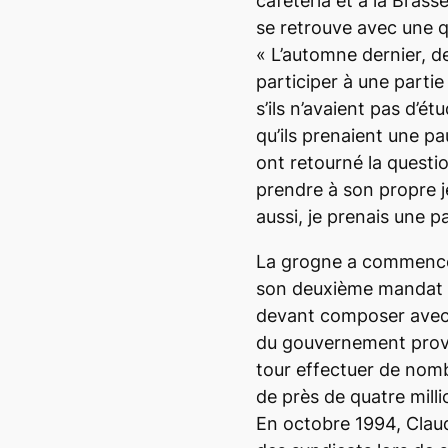
cafétéria et à la Brass
se retrouve avec une qu
« L’automne dernier, de
participer à une partie
s’ils n’avaient pas d’ét
qu’ils prenaient une pa
ont retourné la questio
prendre à son propre j
aussi, je prenais une p
La grogne a commencé 
son deuxième mandat d
devant composer avec
du gouvernement provin
tour effectuer de nom
de près de quatre milli
En octobre 1994, Claud