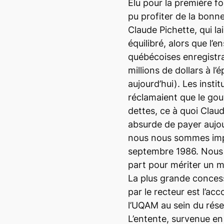
Élu pour la première fo
pu profiter de la bonn
Claude Pichette, qui lai
équilibré, alors que l’
québécoises enregistra
millions de dollars à l’
aujourd’hui). Les insti
réclamaient que le go
dettes, ce à quoi Clau
absurde de payer aujou
nous nous sommes impo
septembre 1986. Nous
part pour mériter un m
La plus grande conce
par le recteur est l’acc
l’UQAM au sein du rése
L’entente, survenue en