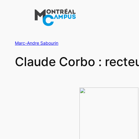
Aller
au
contenu
Marc-Andre Sabourin
Claude Corbo : recte