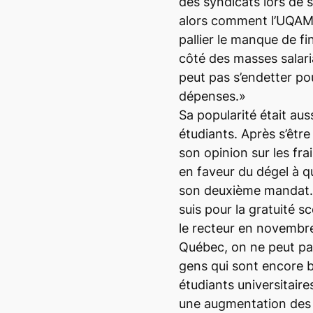
des syndicats lors de s
alors comment l’UQAM 
pallier le manque de f
côté des masses salaria
peut pas s’endetter po
dépenses.»
Sa popularité était aus
étudiants. Après s’êt
son opinion sur les frai
en faveur du dégel à qu
son deuxième mandat. 
suis pour la gratuité sc
le recteur en novembr
Québec, on ne peut pas
gens qui sont encore b
étudiants universitaires
une augmentation des f