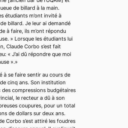
erie [ancien bar de l’UQAM] et
eue de billard à la main.
s étudiants m’ont invité à
 de billard. Je leur ai demandé
ude à faire, ils m’ont répondu
use. » Lorsque les étudiants lui
n, Claude Corbo s’est fait
eu: « J’ai dû répondre que moi
ause ».»
à se faire sentir au cours de
e cinq ans. Son institution
 des compressions budgétaires
cial, le recteur a dû à son
breuses coupures, pour un total
ons de dollars sur deux ans.
e Corbo s’est attiré les foudres