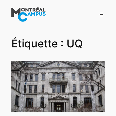
Aller
au
contenu
Étiquette :
UQ