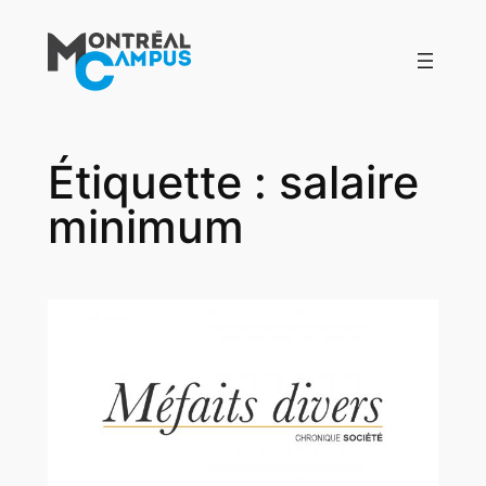
Aller
au
contenu
Étiquette :
salaire
minimum