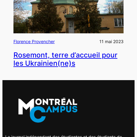
Florence Provencher
11 mai 2023
Rosemont, terre d’accueil pour
les Ukrainien(ne)s
Le journal indépendant des étudiantes et des étudiants de