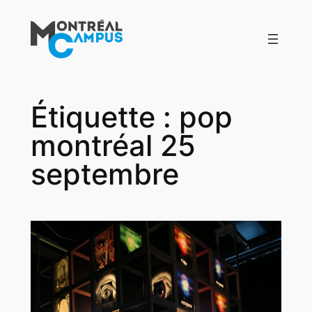
Aller
au
contenu
Étiquette :
pop
montréal 25
septembre