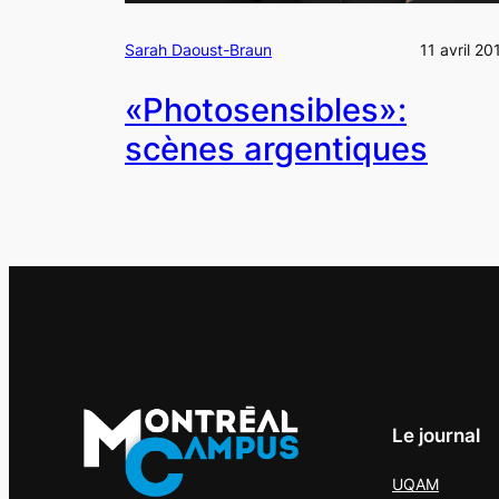
Sarah Daoust-Braun
11 avril 20
«Photosensibles»:
scènes argentiques
Le journal
UQAM