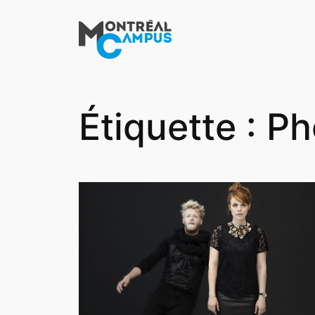
Aller
au
contenu
Étiquette :
Ph