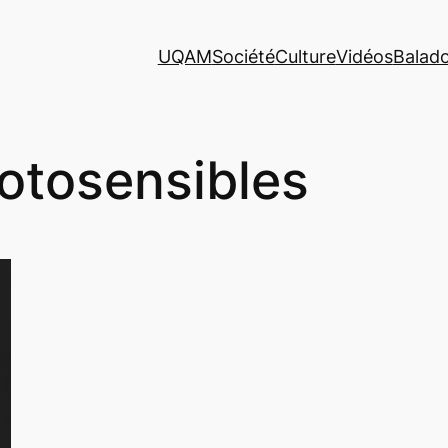
UQAM
Société
Culture
Vidéos
Balad
otosensibles