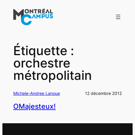
Aller
au
contenu
Étiquette :
orchestre
métropolitain
Michele-Andree Lanoue
12 décembre 2012
OMajesteux!