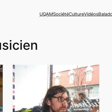
UQAM
Société
Culture
Vidéos
Balad
sicien