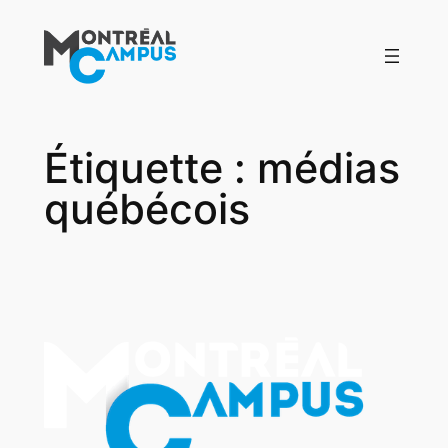
Aller
au
contenu
Étiquette :
médias
québécois