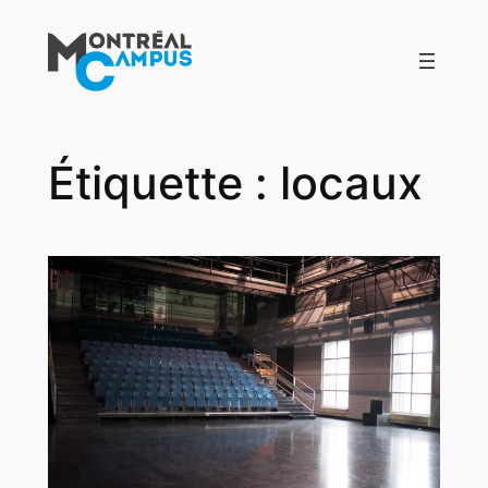
Aller
au
contenu
Étiquette :
locaux