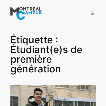
Aller
au
contenu
Étiquette :
Étudiant(e)s de
première
génération