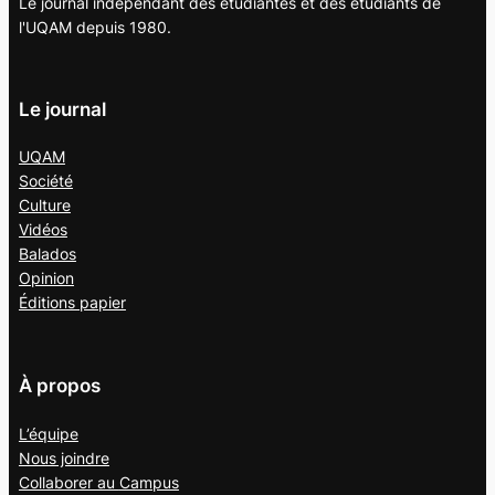
Le journal indépendant des étudiantes et des étudiants de
l'UQAM depuis 1980.
Le journal
UQAM
Société
Culture
Vidéos
Balados
Opinion
Éditions papier
À propos
L’équipe
Nous joindre
Collaborer au
Campus